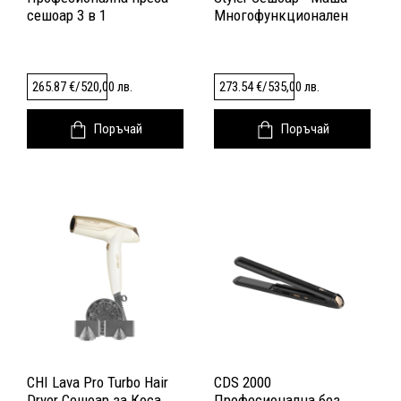
сешоар 3 в 1
Многофункционален
уред
265.87
€
/
520,00
лв.
273.54
€
/
535,00
лв.
Поръчай
Поръчай
CHI Lava Pro Turbo Hair
CDS 2000
Dryer Сешоар за Коса
Професионална без