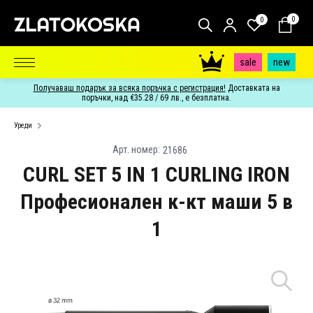
0
0
sale
new
Получаваш подарък за всяка поръчка с регистрация!
Доставката на
поръчки, над €35.28 / 69 лв., е безплатна.
Уреди
Арт. номер:
21686
CURL SET 5 IN 1 CURLING IRON
Професионален к-кт маши 5 в
1