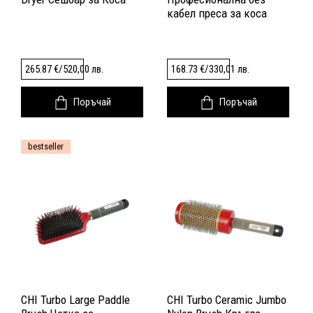
кабел преса за коса
265.87
€
/
520,00
лв.
168.73
€
/
330,01
лв.
Поръчай
Поръчай
bestseller
CHI Turbo Large Paddle
CHI Turbo Ceramic Jumbo