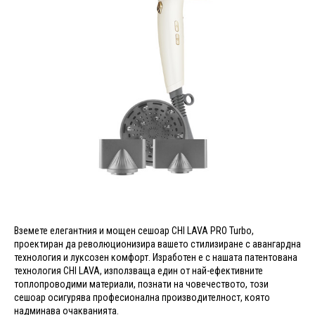
Вземете елегантния и мощен сешоар CHI LAVA PRO Turbo,
проектиран да революционизира вашето стилизиране с авангардна
технология и луксозен комфорт. Изработен е с нашата патентована
технология CHI LAVA, използваща един от най-ефективните
топлопроводими материали, познати на човечеството, този
сешоар осигурява професионална производителност, която
надминава очакванията.