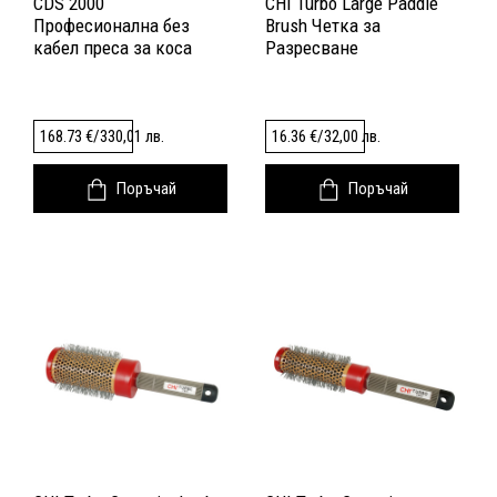
CDS 2000
CHI Turbo Large Paddle
Професионална без
Brush Четка за
кабел преса за коса
Разресване
168.73
€
/
330,01
лв.
16.36
€
/
32,00
лв.
Поръчай
Поръчай