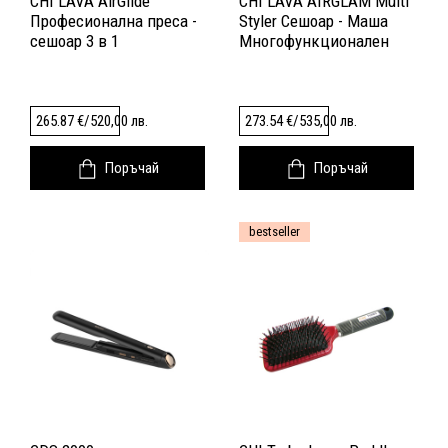
CHI LAVA AirGlide
CHI LAVA AIRGLAM Multi
Професионална преса -
Styler Сешоар - Маша
сешоар 3 в 1
Многофункционален
уред
265.87
€
/
520,00
лв.
273.54
€
/
535,00
лв.
Поръчай
Поръчай
bestseller