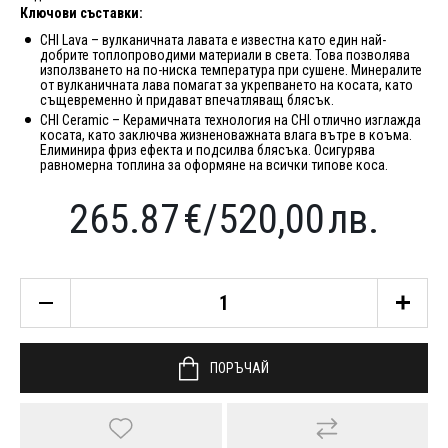
Ключови съставки:
CHI Lava – вулканичната лавата е известна като един най-
добрите топлопроводими материали в света. Това позволява
използването на по-ниска температура при сушене. Минералите
от вулканичната лава помагат за укрепването на косата, като
същевременно ѝ придават впечатляващ блясък.
CHI Ceramic – Керамичната технология на CHI отлично изглажда
косата, като заключва жизненоважната влага вътре в коъма.
Елиминира фриз ефекта и подсилва блясъка. Осигурява
равномерна топлина за оформяне на всички типове коса.
265.87
€
/
520,00
лв.
ПОРЪЧАЙ