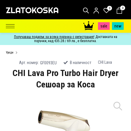
0
0
sale
new
Получаваш подарък за всяка поръчка с регистрация!
Доставката на
поръчки, над €35.28 / 69 лв., е безплатна.
Уреди
CHI Lava
Арт. номер:
В наличност
GF0093EU
CHI Lava Pro Turbo Hair Dryer
Сешоар за Коса