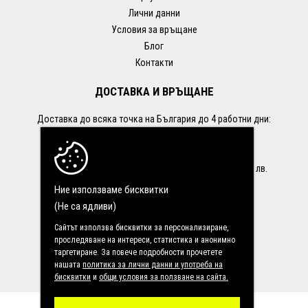
Лични данни
Условия за връщане
Блог
Контакти
ДОСТАВКА И ВРЪЩАНЕ
Доставка до всяка точка на България до 4 работни дни:
- до офис на Econt: 1.99€ / 3.90 лв.
- със Speedy: 1.99 € / 3.90 лв.
БЕЗПЛАТНА ДОСТАВКА при поръчка над 35.28 € / 69 лв.
Връщане до 14 дни от датата на доставката.
Ние използваме бисквитки
(Не са ядливи)
ПОСЛЕДВАЙТЕ НИ В
Сайтът използва бисквитки за персонализиране,
проследяване на интереси, статистика и анонимно
таргетиране. За повече подробности прочетете
нашата
политика за лични данни и употреба на
бисквитки
и
общи условия за ползване на сайта.