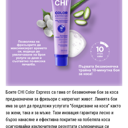
Боите CHI Color Express са гама от безамонячни бои за коса
предназначени за фризьори с напрегнат живот. Линията бои
има за цел да предложи услугата "боядисване на коса" както
за жени, така и за мъже. Тази иновация гарантира лесно и
бързо нанасяне и ефективна покритие на побеляла коса
осигурявайки изключителни резултати съперничещи си