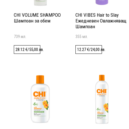
CHI VOLUME SHAMPOO
CHI VIBES Hair to Slay
Шампоан за обем
Ежедневен Овлажняващ
Шампоан
739 мл.
355 мл.
28.12
€
/
55,00
лв.
12.27
€
/
24,00
лв.