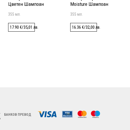
Цветен Шампоан
Moisture Шампоан
355 мл.
355 мл.
17.90
€
/
35,01
лв.
16.36
€
/
32,00
лв.
БАНКОВ ПРЕВОД