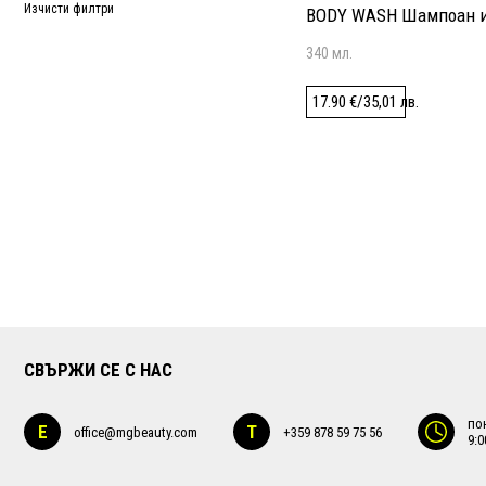
Изчисти филтри
BODY WASH Шампоан 
душ-гел за коса и тяло
340 мл.
17.90
€
/
35,01
лв.
СВЪРЖИ СЕ С НАС
по
E
T
office@mgbeauty.com
+359 878 59 75 56
9:0