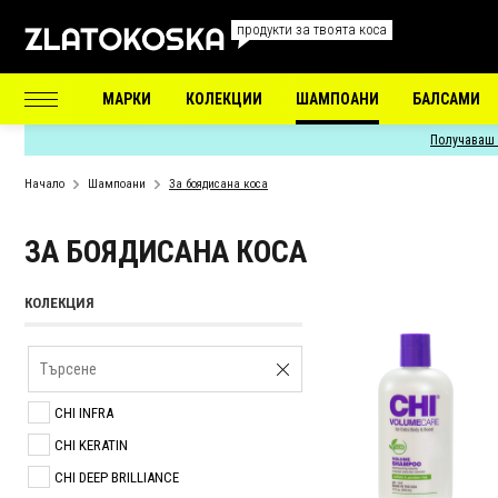
продукти за твоята коса
МАРКИ
КОЛЕКЦИИ
ШАМПОАНИ
БАЛСАМИ
Получаваш 
Начало
Шампоани
За боядисана коса
ЗА БОЯДИСАНА КОСА
КОЛЕКЦИЯ
CHI INFRA
CHI KERATIN
CHI DEEP BRILLIANCE