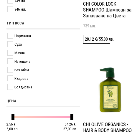
739 мл.
CHI COLOR LOCK
SHAMPOO Шампоан за
946 мл.
Запазване на Цвета
ТИП КОСА
739 мл.
Нормална
28.12
€
/
55,00
лв.
Суха
Мазна
Изтощена
Без обем
Къдрава
Боядисана
ЦЕНА
CHI OLIVE ORGANICS -
2.56
€
34.26
€
5,00
лв.
67,00
лв.
HAIR & BODY SHAMPOO 