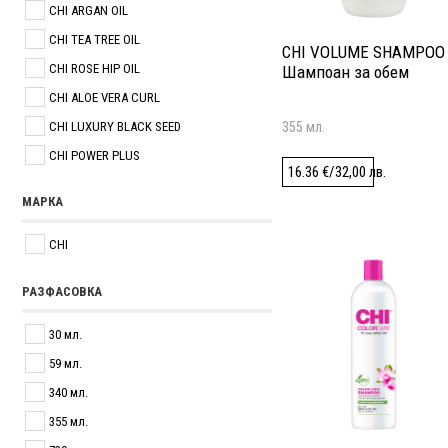
CHI ARGAN OIL
CHI TEA TREE OIL
CHI VOLUME SHAMPOO
CHI ROSE HIP OIL
Шампоан за обем
CHI ALOE VERA CURL
CHI LUXURY BLACK SEED
355 мл.
CHI POWER PLUS
16.36
€
/
32,00
лв.
CHI OLIVE ORGANICS
МАРКА
CHI COLOR ILLUMINATE
CHI NATURALS WITH ALOE VERA
CHI
CHI VIBES
РАЗФАСОВКА
CHI CARE
30 мл.
59 мл.
340 мл.
355 мл.