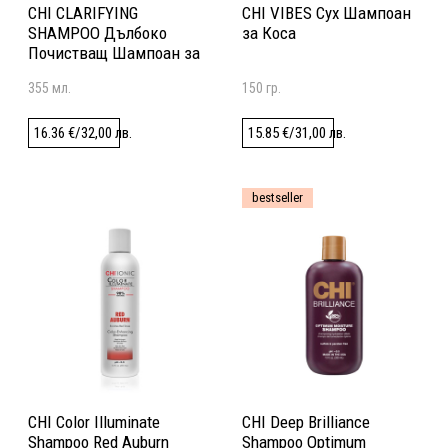
CHI CLARIFYING
CHI VIBES Сух Шампоан
SHAMPOO Дълбоко
за Коса
Почистващ Шампоан за
Коса
355 мл.
150 гр.
16.36
€
/
32,00
лв.
15.85
€
/
31,00
лв.
bestseller
CHI Color Illuminate
CHI Deep Brilliance
Shampoo Red Auburn
Shampoo Optimum