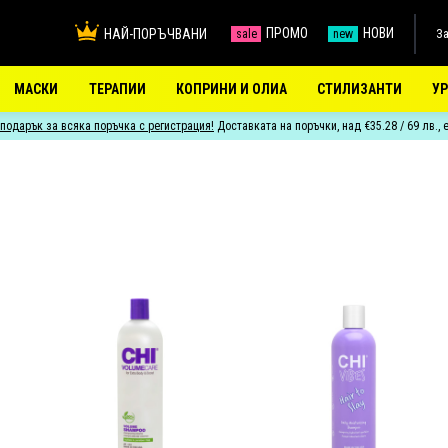
ПРОМО
НОВИ
НАЙ-ПОРЪЧВАНИ
За
sale
new
МАСКИ
ТЕРАПИИ
КОПРИНИ И ОЛИА
СТИЛИЗАНТИ
У
подарък за всяка поръчка с регистрация!
Доставката на поръчки, над €35.28 / 69 лв., 