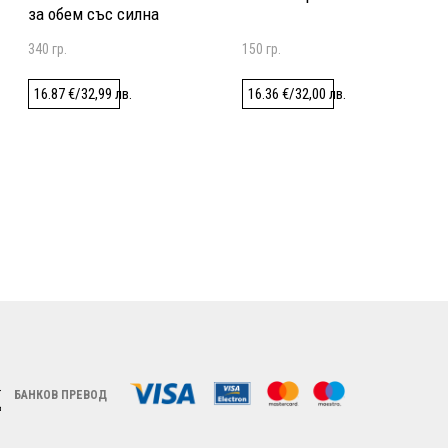
за обем със силна
фиксация
340 гр.
150 гр.
16.87
€
/
32,99
лв.
16.36
€
/
32,00
лв.
БАНКОВ ПРЕВОД