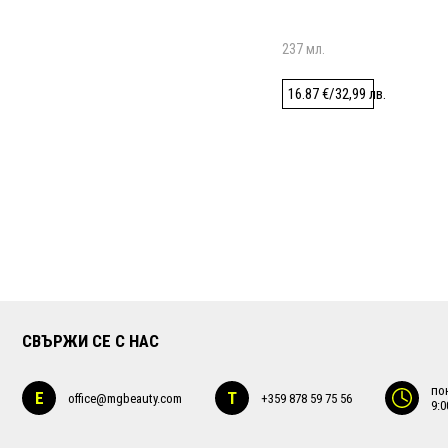
237 мл.
16.87
€
/
32,99
лв.
СВЪРЖИ СЕ С НАС
по
E
T
office@mgbeauty.com
+359 878 59 75 56
9:0