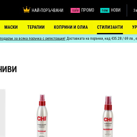
ПРОМО
НОВИ
НАЙ-ПОРЪЧВАНИ
За
sale
new
МАСКИ
ТЕРАПИИ
КОПРИНИ И ОЛИА
СТИЛИЗАНТИ
У
подарък за всяка поръчка с регистрация!
Доставката на поръчки, над €35.28 / 69 лв., 
ЧИВИ