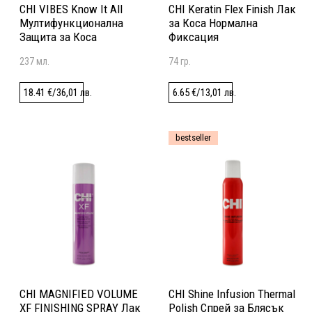
CHI VIBES Know It All
CHI Keratin Flex Finish Лак
Мултифункционална
за Коса Нормална
Защита за Коса
Фиксация
237 мл.
74 гр.
18.41
€
/
36,01
лв.
6.65
€
/
13,01
лв.
bestseller
CHI MAGNIFIED VOLUME
CHI Shine Infusion Thermal
XF FINISHING SPRAY Лак
Polish Спрей за Блясък