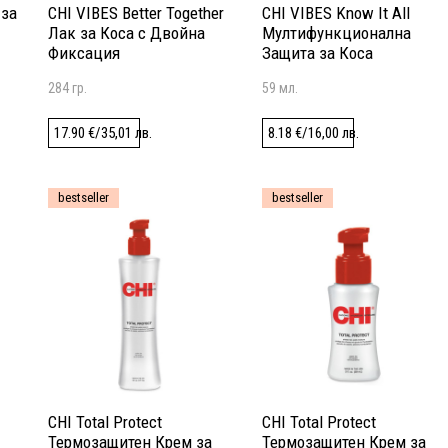
 за
CHI VIBES Better Together
CHI VIBES Know It All
Лак за Коса с Двойна
Мултифункционална
Фиксация
Защита за Коса
284 гр.
59 мл.
17.90
€
/
35,01
лв.
8.18
€
/
16,00
лв.
bestseller
bestseller
CHI Total Protect
CHI Total Protect
Термозащитен Крем за
Термозащитен Крем за