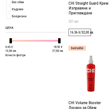
Без обем
CHI Straight Guard Крем
Изправяне и
Къдрава
Приглаждане
Боядисана
251 мл.
ЦЕНА
16.36
€
/
32,00
лв.
6.65
€
18.92
€
bestseller
13,00
лв.
37,00
лв.
Изчисти филтри
CHI Volume Booster
Лосион за Обем