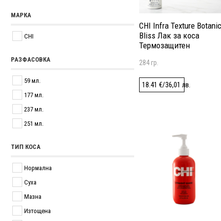
МАРКА
CHI Infra Texture Botanic
Bliss Лак за коса
CHI
Термозащитен
Влагоустойчив
РАЗФАСОВКА
284 гр.
59 мл.
18.41
€
/
36,01
лв.
177 мл.
237 мл.
251 мл.
ТИП КОСА
Нормална
Суха
Мазна
Изтощена