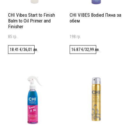
CHI Vibes Start to Finish
CHI VIBES Bodied Пяна за
Balm to Oil Primer and
обем
Finisher
85 гр.
198 гр.
18.41
€
/
36,01
лв.
16.87
€
/
32,99
лв.