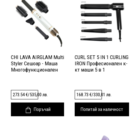
CHI LAVA AIRGLAM Multi
CURL SET 5 IN 1 CURLING
Styler Сешоар - Маша
IRON Професионален к-
Многофункционален
кт маши 5 в 1
уред
273.54
€
/
535,00
лв.
168.73
€
/
330,01
лв.
Поръчай
Попитай за наличност