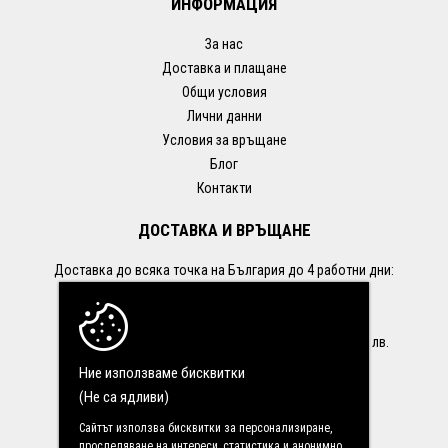
ИНФОРМАЦИЯ
За нас
Доставка и плащане
Общи условия
Лични данни
Условия за връщане
Блог
Контакти
ДОСТАВКА И ВРЪЩАНЕ
Доставка до всяка точка на България до 4 работни дни:
- до офис на Econt: 1.99€ / 3.90 лв.
- със Speedy: 1.99 € / 3.90 лв.
БЕЗПЛАТНА ДОСТАВКА при поръчка над 35.28 € / 69 лв.
Връщане до 14 дни от датата на доставката.
Ние използваме бисквитки
(Не са ядливи)
ПОСЛЕДВАЙТЕ НИ В
Сайтът използва бисквитки за персонализиране,
проследяване на интереси, статистика и анонимно